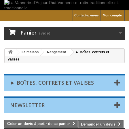
Contactez-nous
Mon compte
Panier
(vide)
La maison
Rangement
► Boîtes, coffrets et
valises
► BOÎTES, COFFRETS ET VALISES
NEWSLETTER
Créer un devis à partir de ce panier
Demander un devis