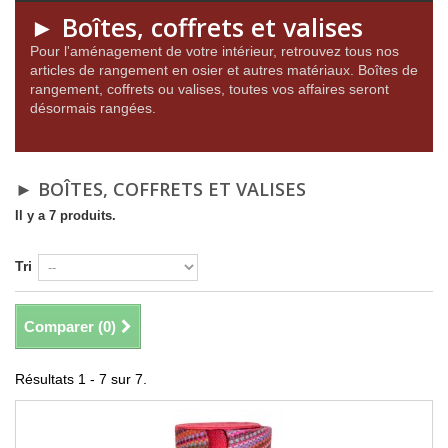
► Boîtes, coffrets et valises
Pour l'aménagement de votre intérieur, retrouvez tous nos
articles de rangement en osier et autres matériaux. Boîtes de
rangement, coffrets ou valises, toutes vos affaires seront
désormais rangées.
► BOÎTES, COFFRETS ET VALISES
Il y a 7 produits.
Tri
Comparer (
0
)
Résultats 1 - 7 sur 7.