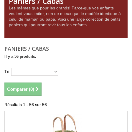
Paniers / Cabas
Les mêmes que pour les grands! Parce-que vos enfants
veulent vous imiter, rien de mieux que le modèle identique à
celui de maman ou papa. Voici une large collection de petits
paniers qui pourront ravir tous les enfants.
PANIERS / CABAS
Il y a 56 produits.
Tri
Comparer (
0
)
Résultats 1 - 56 sur 56.