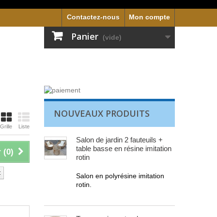
Contactez-nous
Mon compte
Panier
(vide)
NOUVEAUX PRODUITS
Grille
Liste
Salon de jardin 2 fauteuils +
table basse en résine imitation
 (
0
)
rotin
t
Salon en polyrésine imitation
rotin.