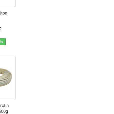
aiton
€
le
rotin
500g