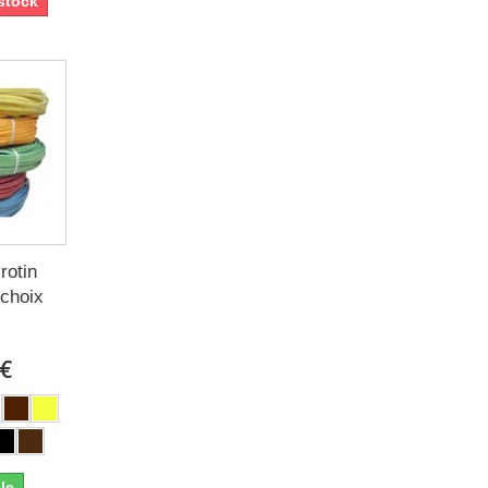
stock
rotin
 choix
 €
le