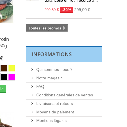
Balancelle en rotin écorcé à...
-30%
299,00 €
209,30 €
Toutes les promos
rotin
50g
INFORMATIONS
 €
Qui sommes-nous ?
Notre magasin
FAQ
le
Conditions générales de ventes
Livraisons et retours
Moyens de paiement
Mentions légales