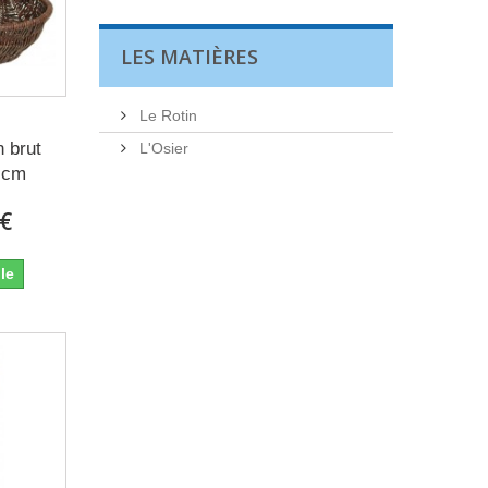
LES MATIÈRES
Le Rotin
 brut
L'Osier
0 cm
 €
le