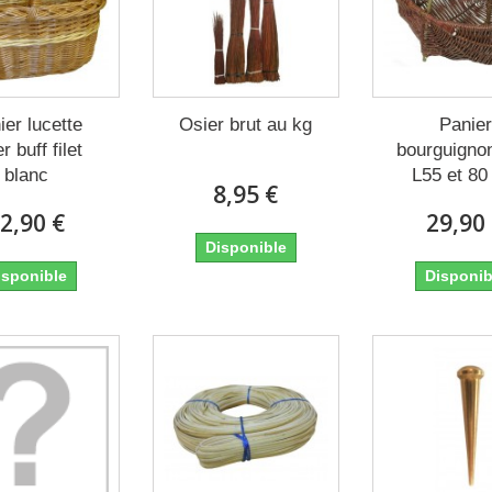
ier lucette
Osier brut au kg
Panier
r buff filet
bourguignon
blanc
L55 et 8
8,95 €
2,90 €
29,90
Disponible
isponible
Disponib