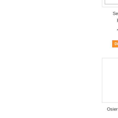
Se
D
Osier