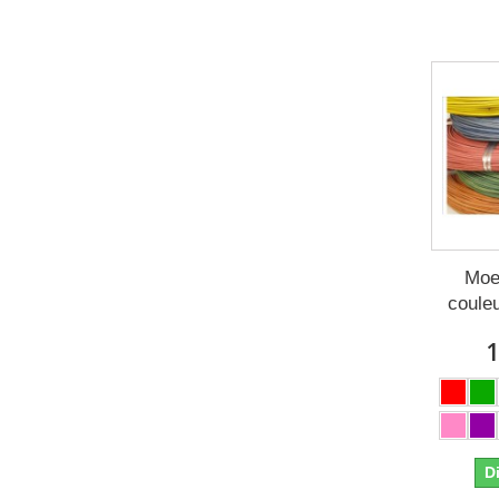
Moel
coule
1
D