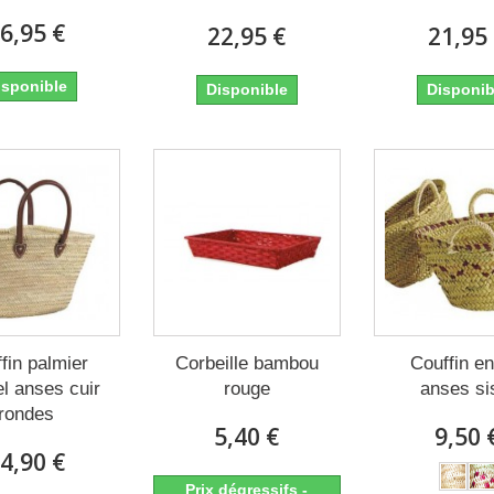
6,95 €
22,95 €
21,95
isponible
Disponible
Disponib
fin palmier
Corbeille bambou
Couffin en
el anses cuir
rouge
anses si
rondes
5,40 €
9,50 
4,90 €
Prix dégressifs -