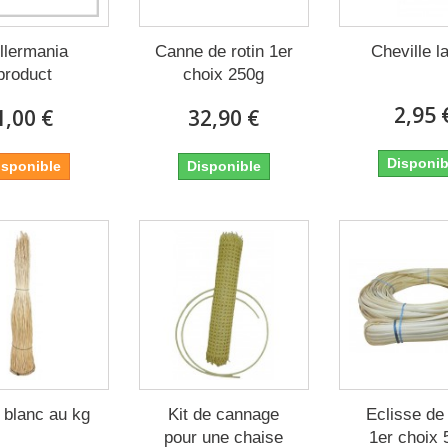
llermania
Canne de rotin 1er
Cheville l
product
choix 250g
2,95 
1,00 €
32,90 €
Disponib
isponible
Disponible
 blanc au kg
Kit de cannage
Eclisse de 
pour une chaise
1er choix 