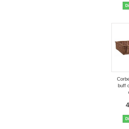
D
Corbe
buff
4
D