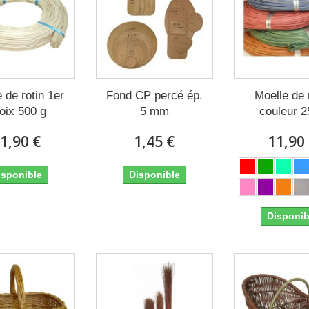
 de rotin 1er
Fond CP percé ép.
Moelle de 
oix 500 g
5 mm
couleur 2
1,90 €
1,45 €
11,90
isponible
Disponible
Disponib