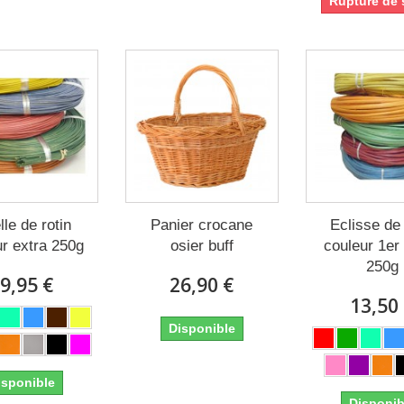
Rupture de 
le de rotin
Panier crocane
Eclisse de 
ur extra 250g
osier buff
couleur 1er
250g
9,95 €
26,90 €
13,50
Disponible
isponible
Disponib