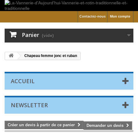
Contactez-nous
Mon compte
Panier
(vide)
Chapeau femme jonc et ruban
ACCUEIL
NEWSLETTER
Créer un devis à partir de ce panier
Demander un devis