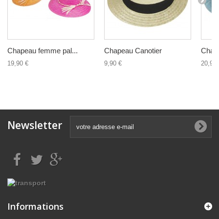
Chapeau femme pal...
Chapeau Canotier
Chape
19,90 €
9,90 €
20,90 
Newsletter
Informations