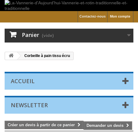
Contactez-nous
Mon compte
Panier
(vide)
Corbeille à pain tissu écru
ACCUEIL
NEWSLETTER
Créer un devis à partir de ce panier
Demander un devis