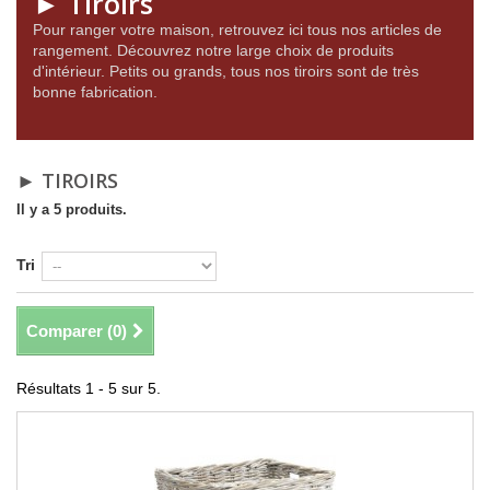
► Tiroirs
Pour ranger votre maison, retrouvez ici tous nos articles de
rangement. Découvrez notre large choix de produits
d'intérieur. Petits ou grands, tous nos tiroirs sont de très
bonne fabrication.
► TIROIRS
Il y a 5 produits.
Tri
Comparer (
0
)
Résultats 1 - 5 sur 5.