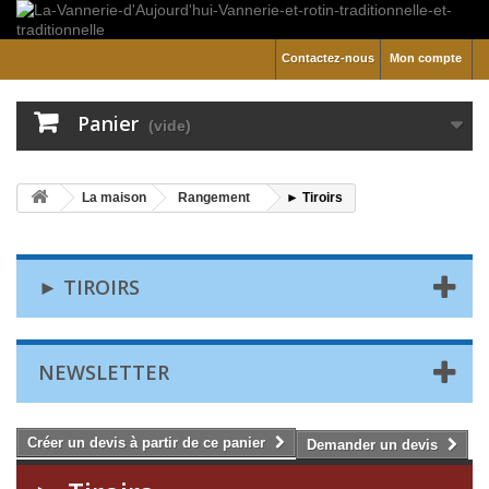
Contactez-nous
Mon compte
Panier
(vide)
La maison
Rangement
► Tiroirs
► TIROIRS
NEWSLETTER
Créer un devis à partir de ce panier
Demander un devis