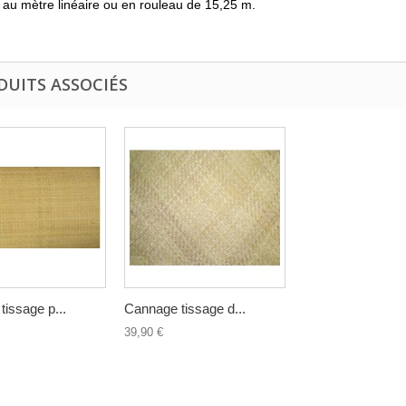
au mètre linéaire ou en rouleau de 15,25 m.
DUITS ASSOCIÉS
issage p...
Cannage tissage d...
39,90 €