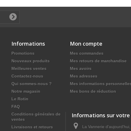
Informations
Mon compte
Promotions
Mes commandes
Nouveaux produits
Mes retours de marchandise
Meilleures ventes
Mes avoirs
Contactez-nous
Mes adresses
Qui sommes-nous ?
Mes informations personnelle
Notre magasin
Mes bons de réduction
Le Rotin
FAQ
Conditions générales de
Informations sur votre
ventes
La Vannerie d'aujourd'hui
Livraisons et retours