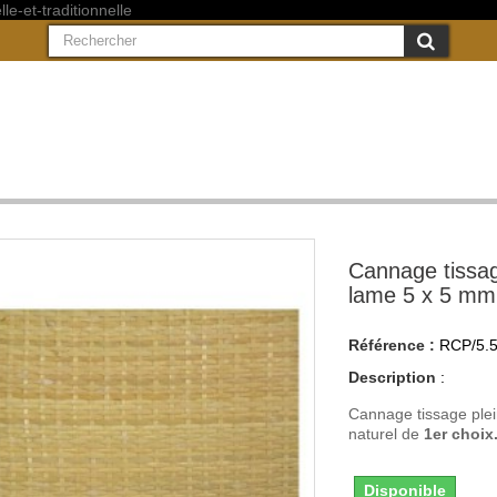
Cannage tissag
lame 5 x 5 mm
Référence :
RCP/5.5
Description
:
Cannage tissage ple
naturel de
1er choix
Disponible