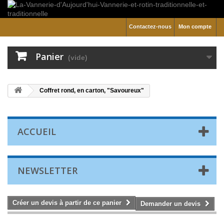
Contactez-nous
Mon compte
Panier
(vide)
Coffret rond, en carton, "Savoureux"
ACCUEIL
NEWSLETTER
Créer un devis à partir de ce panier
Demander un devis