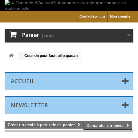
Contactez-nous
Mon compte
Panier
(vide)
Coussin pour fauteuil papasan
ACCUEIL
NEWSLETTER
Créer un devis à partir de ce panier
Demander un devis