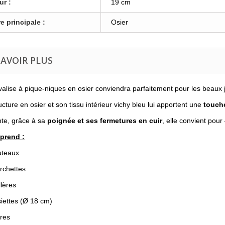
ur :
19 cm
e principale :
Osier
SAVOIR PLUS
valise à pique-niques en osier conviendra parfaitement pour les beaux 
ucture en osier et son tissu intérieur vichy bleu lui apportent une
touch
te, grâce à sa
poignée et ses fermetures en cuir
, elle convient pou
mprend :
uteaux
urchettes
llères
iettes (
Ø 18 cm)
rres