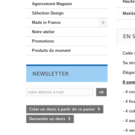
Haute
Agencement Magasin
Sélection Design
Matièr
Made in France
Notre atelier
EN 
Promotions
Produits du moment
Cette 
Sa str
NEWSLETTER
Elégan
Il co
- 4 co
ok
- 4 fo
Créer un devis à partir de ce panier
- 4 cui
Demander un devis
- 4 ass
- 4 ve