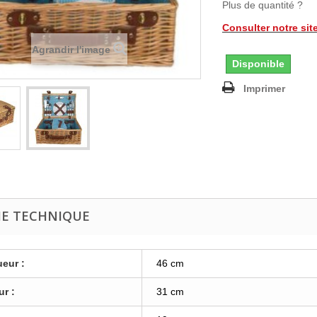
Plus de quantité ?
Consulter notre sit
Agrandir l'image
Disponible
Imprimer
HE TECHNIQUE
eur :
46 cm
ur :
31 cm