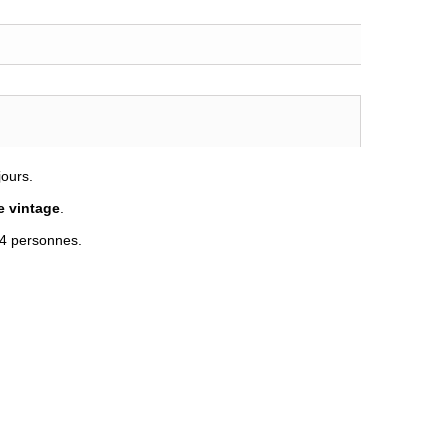
jours.
e vintage
.
r 4 personnes.