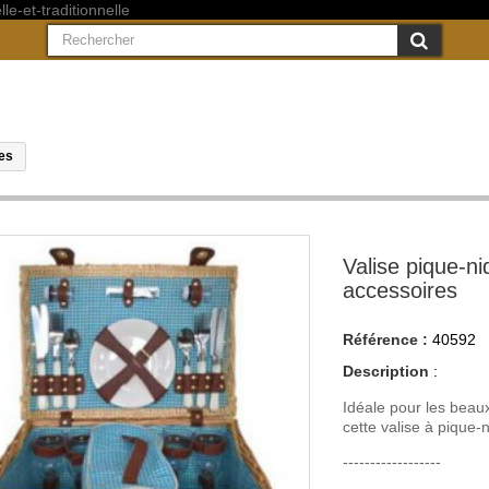
res
Valise pique-ni
accessoires
Référence :
40592
Description
:
Idéale pour les beaux
cette valise à pique-
------------------